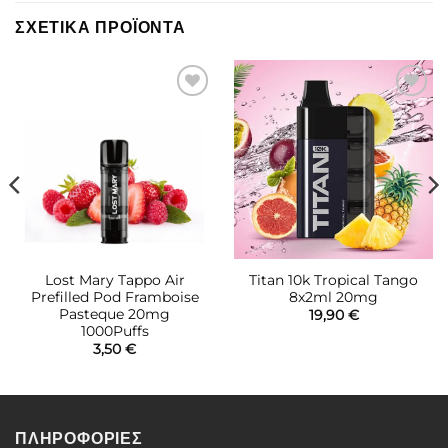
ΣΧΕΤΙΚΆ ΠΡΟΪΌΝΤΑ
Πρόσθήκη
Πρόσθήκη
στην λίστα
στην λίστα
επιθυμιών
επιθυμιών
Lost Mary Tappo Air
Titan 10k Tropical Tango
Prefilled Pod Framboise
8x2ml 20mg
Pasteque 20mg
19,90
€
1000Puffs
3,50
€
ΠΛΗΡΟΦΟΡΙΕΣ