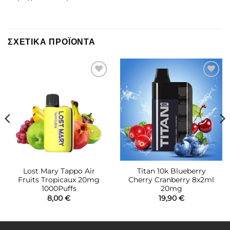
ΣΧΕΤΙΚΆ ΠΡΟΪΌΝΤΑ
Πρόσθήκη
Πρόσθήκη
στην λίστα
στην λίστα
επιθυμιών
επιθυμιών
Lost Mary Tappo Air
Titan 10k Blueberry
Fruits Tropicaux 20mg
Cherry Cranberry 8x2ml
1000Puffs
20mg
8,00
€
19,90
€