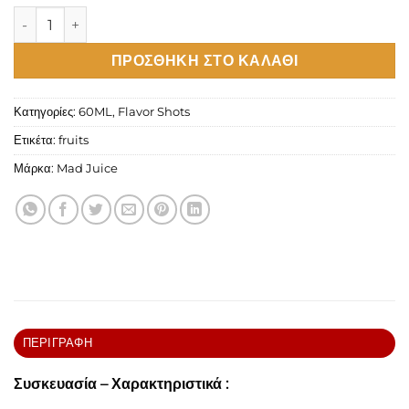
Mad Juice Fluid Flavour Shot Lilly 60ml ποσότητα
ΠΡΟΣΘΉΚΗ ΣΤΟ ΚΑΛΆΘΙ
Κατηγορίες:
60ML
,
Flavor Shots
Ετικέτα:
fruits
Μάρκα:
Mad Juice
ΠΕΡΙΓΡΑΦΉ
Συσκευασία – Χαρακτηριστικά :