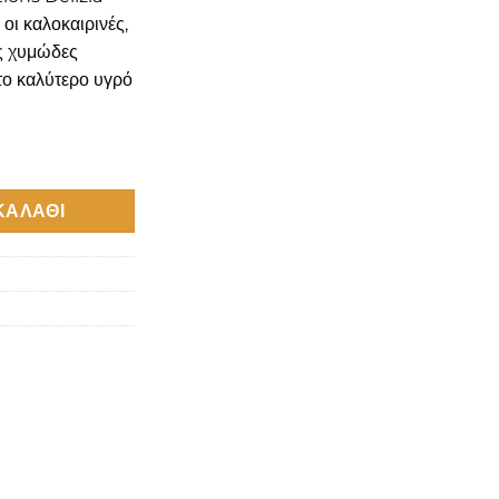
οι καλοκαιρινές,
ς χυμώδες
το καλύτερο υγρό
izia Double Ice Flavour Shot 120ml ποσότητα
ΚΑΛΆΘΙ