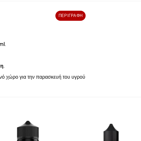
ΠΕΡΙΓΡΑΦΉ
ml
.
ση
.
ενό χώρο για την παρασκευή του υγρού
Πρόσθήκη
Πρόσθ
στην λίστα
στην λί