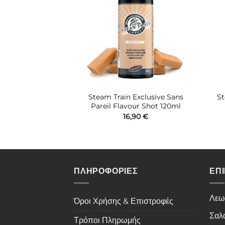
επιθυμιών
επιθυμιών
n POD Edition
Steam Train Exclusive Sans
St
ater 30ml
Pareil Flavour Shot 120ml
50
€
16,90
€
ΠΛΗΡΟΦΟΡΙΕΣ
ΕΠ
Λεω
Όροι Χρήσης & Επιστροφές
Σαλ
Τρόποι Πληρωμής