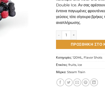
Double Ice. Αν σας αρέσουν 
έντονα παγωμένες φρουτένιε
γεύσεις τότε σίγουρα βρήκες 
αναπλήρωσης.
Steam Train Old Stations Del
ΠΡΟΣΘΉΚΗ ΣΤΟ 
Κατηγορίες:
120ML
,
Flavor Shots
Ετικέτες:
fruits
,
ice
Μάρκα:
Steam Train