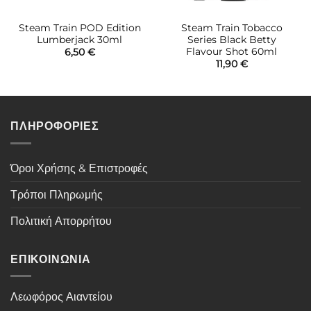
Steam Train POD Edition
Steam Train Tobacco
Lumberjack 30ml
Series Black Betty
Flavour Shot 60ml
6,50
€
11,90
€
ΠΛΗΡΟΦΟΡΙΕΣ
Όροι Χρήσης & Επιστροφές
Τρόποι Πληρωμής
Πολιτική Απορρήτου
ΕΠΙΚΟΙΝΩΝΙΑ
Λεωφόρος Αιαντείου