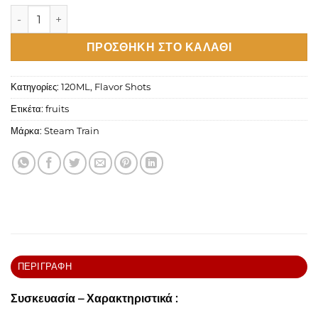
Steam Train Railroad Flavour Shot 120ml ποσότητα
ΠΡΟΣΘΉΚΗ ΣΤΟ ΚΑΛΆΘΙ
Κατηγορίες:
120ML
,
Flavor Shots
Ετικέτα:
fruits
Μάρκα:
Steam Train
ΠΕΡΙΓΡΑΦΉ
Συσκευασία – Χαρακτηριστικά :