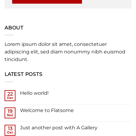
ABOUT
Lorem ipsum dolor sit amet, consectetuer
adipiscing elit, sed diam nonummy nibh euismod
tincidunt.
LATEST POSTS
Hello world!
22
Οκτ
Δεν
υπάρχουν
σχόλια
Welcome to Flatsome
19
στο
Hello
Νοέ
Δεν
world!
υπάρχουν
σχόλια
Just another post with A Gallery
13
στο
Welcome
Οκτ
Δεν
to