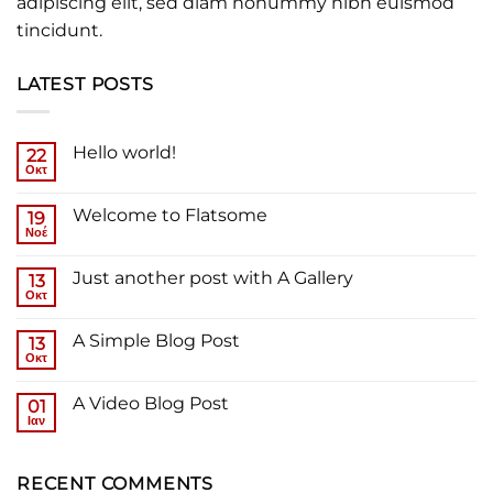
adipiscing elit, sed diam nonummy nibh euismod
tincidunt.
LATEST POSTS
Hello world!
22
Οκτ
Δεν
υπάρχουν
σχόλια
Welcome to Flatsome
19
στο
Hello
Νοέ
Δεν
world!
υπάρχουν
σχόλια
Just another post with A Gallery
13
στο
Welcome
Οκτ
Δεν
to
υπάρχουν
Flatsome
σχόλια
A Simple Blog Post
13
στο
Just
Οκτ
Δεν
another
υπάρχουν
post
σχόλια
with
A Video Blog Post
01
στο
A
A
Ιαν
Δεν
Gallery
Simple
υπάρχουν
Blog
σχόλια
Post
στο
RECENT COMMENTS
A