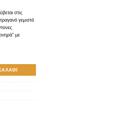
ύβεται στις
 τραγανό γεμιστό
ντονες
ονηρά” με
yna Flavour Shot 60ml ποσότητα
ΚΑΛΆΘΙ