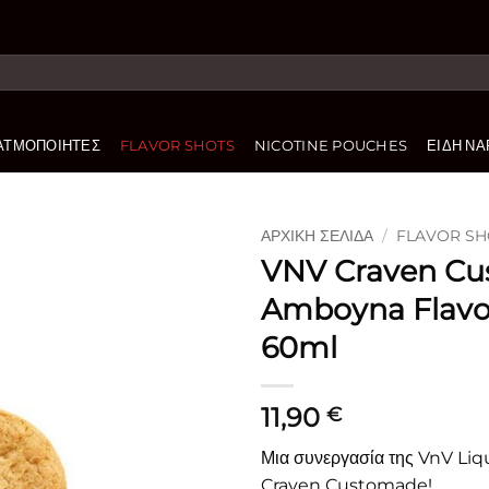
ΑΤΜΟΠΟΙΗΤΈΣ
FLAVOR SHOTS
NICOTINE POUCHES
ΕΊΔΗ ΝΑ
ΑΡΧΙΚΉ ΣΕΛΊΔΑ
/
FLAVOR SH
VNV Craven C
Πρόσθήκη
Amboyna Flavo
στην
λίστα
60ml
επιθυμιών
11,90
€
Μια συνεργασία της VnV Liqu
Craven Customade!