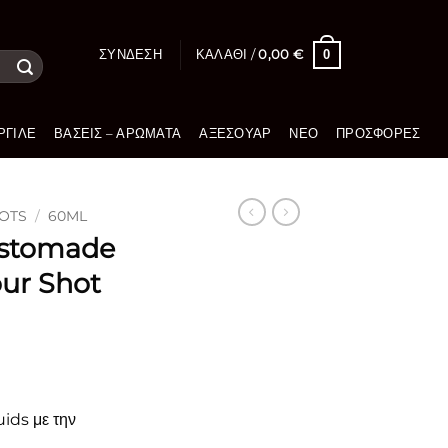
0
ΣΎΝΔΕΣΗ
ΚΑΛΆΘΙ /
0,00
€
ΡΓΙΛΈ
ΒΆΣΕΙΣ – ΑΡΏΜΑΤΑ
ΑΞΕΣΟΥΆΡ
ΝΈΟ
ΠΡΟΣΦΟΡΈΣ
OTS
/
60ML
ustomade
ur Shot
ids με την