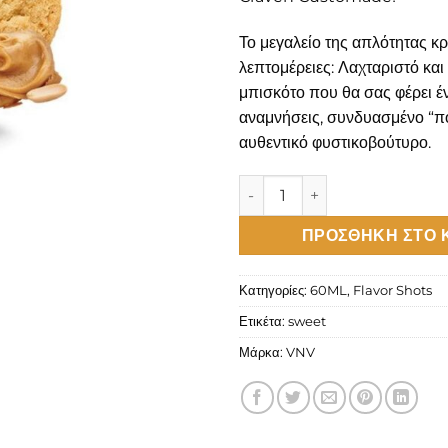
Το μεγαλείο της απλότητας κρ
λεπτομέρειες: Λαχταριστό και
μπισκότο που θα σας φέρει έ
αναμνήσεις, συνδυασμένο “π
αυθεντικό φυστικοβούτυρο.
VNV Craven Customade Ambo
ΠΡΟΣΘΉΚΗ ΣΤΟ 
Κατηγορίες:
60ML
,
Flavor Shots
Ετικέτα:
sweet
Μάρκα:
VNV