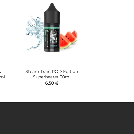
ήκη
Πρόσθήκη
στα
στην λίστα
ιών
επιθυμιών
s
Steam Train POD Edition
0ml
Superheater 30ml
6,50
€