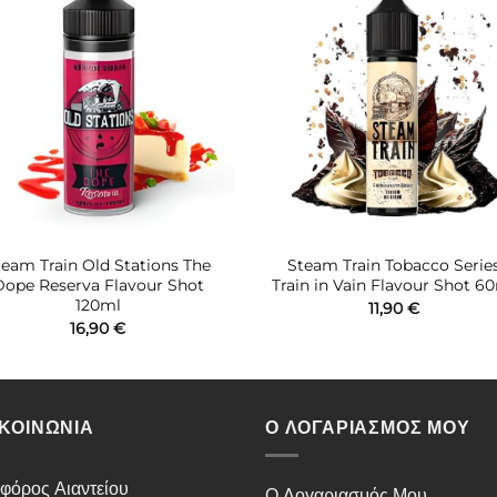
Πρόσθήκη
Πρόσθ
στην λίστα
στην λί
επιθυμιών
επιθυμ
team Train Old Stations The
Steam Train Tobacco Serie
Dope Reserva Flavour Shot
Train in Vain Flavour Shot 6
120ml
11,90
€
16,90
€
ΙΚΟΙΝΩΝΙΑ
Ο ΛΟΓΑΡΙΑΣΜΟΣ ΜΟΥ
φόρος Αιαντείου
Ο Λογαριασμός Μου