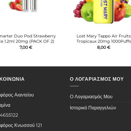
marter Duo Pod Strawberry
Lost Mary Tappo Air Fruits
ce 1.2ml 20mg (PACK OF 2)
Tropicaux 20mg 1000Puffs
7,00
€
8,00
€
ΙΚΟΙΝΩΝΙΑ
Ο ΛΟΓΑΡΙΑΣΜΟΣ ΜΟΥ
φόρος Αιαντείου
Ο Λογαριασμός Μου
αμίνα
Ιστορικό Παραγγελιών
 4655122
φόρος Κνωσσού 121