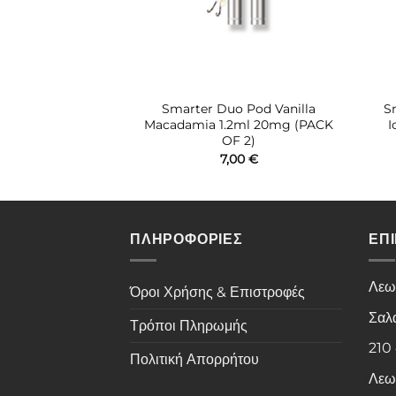
mon Lime 8x2ml
Smarter Duo Pod Vanilla
S
0mg
Macadamia 1.2ml 20mg (PACK
I
OF 2)
,90
€
7,00
€
ΠΛΗΡΟΦΟΡΙΕΣ
ΕΠ
Λεω
Όροι Χρήσης & Επιστροφές
Σαλ
Τρόποι Πληρωμής
210
Πολιτική Απορρήτου
Λεω