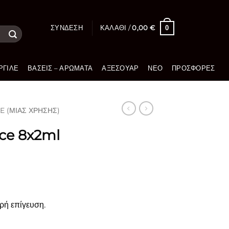
0
ΣΎΝΔΕΣΗ
ΚΑΛΆΘΙ /
0,00
€
ΡΓΙΛΈ
ΒΆΣΕΙΣ – ΑΡΏΜΑΤΑ
ΑΞΕΣΟΥΆΡ
ΝΈΟ
ΠΡΟΣΦΟΡΈΣ
 (ΜΙΑΣ ΧΡΉΣΗΣ)
ce 8x2ml
ρή επίγευση.
g ποσότητα