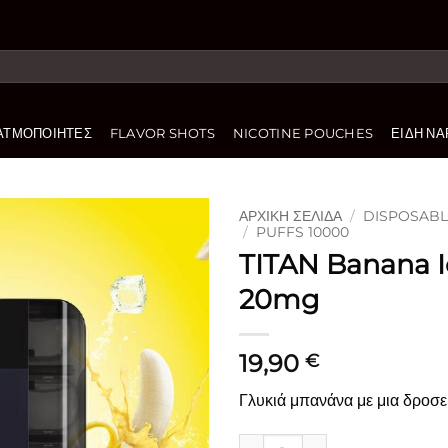
ΑΤΜΟΠΟΙΗΤΈΣ
FLAVOR SHOTS
NICOTINE POUCHES
ΕΊΔΗ ΝΑ
ΑΡΧΙΚΉ ΣΕΛΊΔΑ
/
DISPOSABLE
/
PUFFS 10000
TITAN Banana I
Πρόσθήκη
στην
20mg
λίστα
επιθυμιών
19,90
€
Γλυκιά μπανάνα με μια δροσε
TITAN Banana Ice 8x2ml 20m