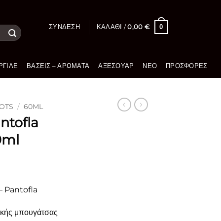
0
ΣΎΝΔΕΣΗ
ΚΑΛΆΘΙ /
0,00
€
ΡΓΙΛΈ
ΒΆΣΕΙΣ – ΑΡΏΜΑΤΑ
ΑΞΕΣΟΥΆΡ
ΝΈΟ
ΠΡΟΣΦΟΡΈΣ
OTS
/
60ML
ntofla
0ml
– Pantofla
κής μπουγάτσας