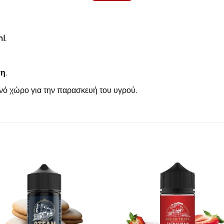
l
.
ση
.
ενό χώρο για την παρασκευή του υγρού.
Πρόσθήκη
Πρόσθ
στην λίστα
στην λί
επιθυμιών
επιθυμ