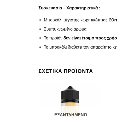
Συσκευασία – Χαρακτηριστικά :
Μπουκάλι μέγιστης χωρητικότητας
60m
Συμπυκνωμένο άρωμα.
Το προϊόν
δεν είναι έτοιμο προς χρή
Το μπουκάλι διαθέτει τον απαραίτητο κ
ΣΧΕΤΙΚΆ ΠΡΟΪΌΝΤΑ
Πρόσθήκη
Πρόσθήκη
στην λίστα
στην λίστα
επιθυμιών
επιθυμιών
ΕΞΑΝΤΛΗΜΈΝΟ