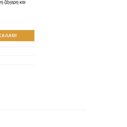
η ζάχαρη και
r Shot 60ml ποσότητα
ΚΑΛΆΘΙ