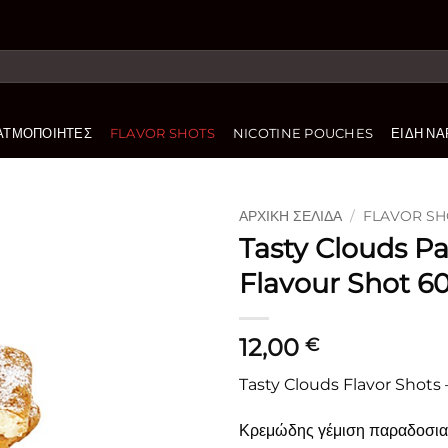
ΑΤΜΟΠΟΙΗΤΈΣ
FLAVOR SHOTS
NICOTINE POUCHES
ΕΊΔΗ ΝΑ
ΑΡΧΙΚΉ ΣΕΛΊΔΑ
/
FLAVOR SH
Tasty Clouds Pa
Πρόσθήκη
Flavour Shot 6
στην
λίστα
επιθυμιών
12,00
€
Tasty Clouds Flavor Shots 
Κρεμώδης γέμιση παραδοσια