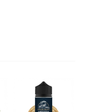
ήκη
Πρόσθήκη
στα
στην λίστα
ιών
επιθυμιών