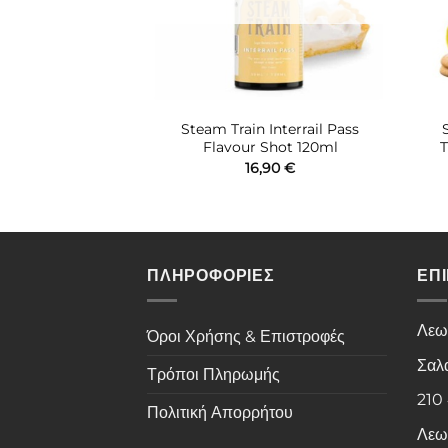
OD Edition Book
Steam Train Interrail Pass
our Shot 60ml
Flavour Shot 120ml
T
,90
€
16,90
€
ΠΛΗΡΟΦΟΡΙΕΣ
ΕΠ
Λεω
Όροι Χρήσης & Επιστροφές
Σαλ
Τρόποι Πληρωμής
210
Πολιτική Απορρήτου
Λεω