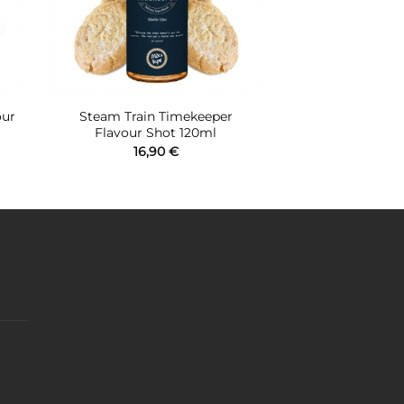
our
Steam Train Timekeeper
Flavour Shot 120ml
16,90
€