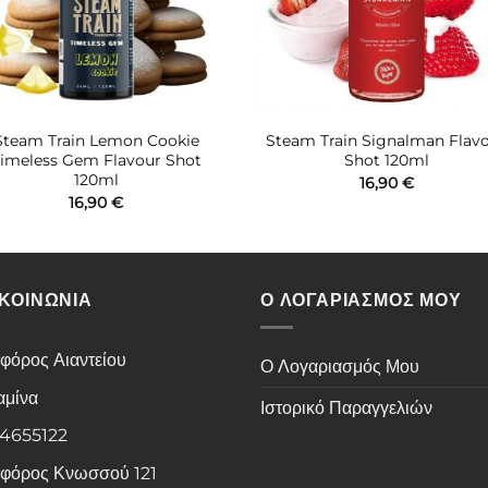
Steam Train Lemon Cookie
Steam Train Signalman Flav
imeless Gem Flavour Shot
Shot 120ml
120ml
16,90
€
16,90
€
ΙΚΟΙΝΩΝΙΑ
Ο ΛΟΓΑΡΙΑΣΜΟΣ ΜΟΥ
φόρος Αιαντείου
Ο Λογαριασμός Μου
αμίνα
Ιστορικό Παραγγελιών
 4655122
φόρος Κνωσσού 121