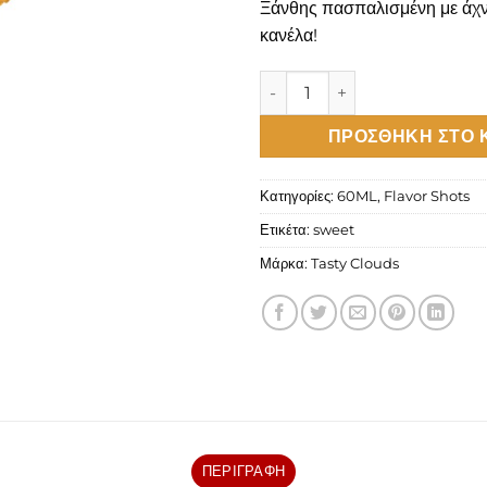
Ξάνθης πασπαλισμένη με άχν
κανέλα!
Tasty Clouds Pantofla Flavou
ΠΡΟΣΘΉΚΗ ΣΤΟ 
Κατηγορίες:
60ML
,
Flavor Shots
Ετικέτα:
sweet
Μάρκα:
Tasty Clouds
ΠΕΡΙΓΡΑΦΉ