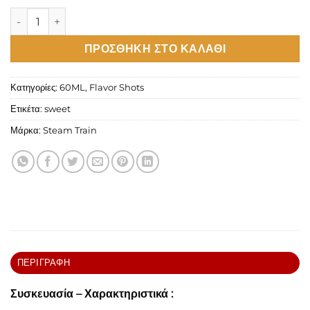
Steam Train Disposable Edition Strawberry Corn Stick Flavo
ΠΡΟΣΘΉΚΗ ΣΤΟ ΚΑΛΆΘΙ
Κατηγορίες:
60ML
,
Flavor Shots
Ετικέτα:
sweet
Μάρκα:
Steam Train
ΠΕΡΙΓΡΑΦΉ
Συσκευασία – Χαρακτηριστικά :