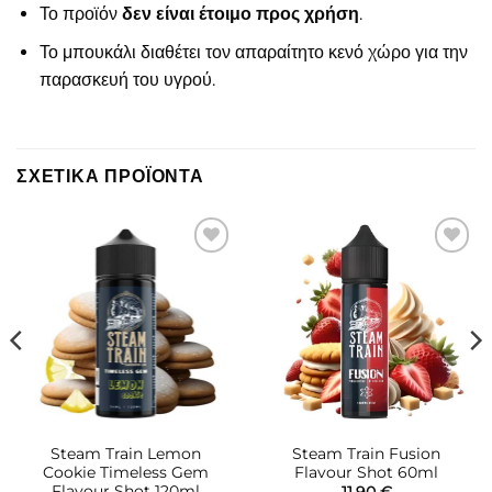
Το προϊόν
δεν είναι έτοιμο προς χρήση
.
Το μπουκάλι διαθέτει τον απαραίτητο κενό χώρο για την
παρασκευή του υγρού.
ΣΧΕΤΙΚΆ ΠΡΟΪΌΝΤΑ
Πρόσθήκη
Πρόσθήκη
στην λίστα
στην λίστα
επιθυμιών
επιθυμιών
Steam Train Lemon
Steam Train Fusion
Cookie Timeless Gem
Flavour Shot 60ml
Flavour Shot 120ml