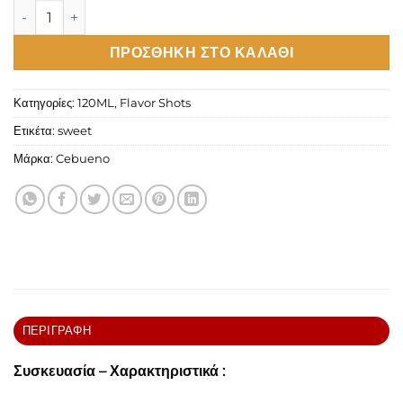
Dubaï Chocovape Flavour Shot 120ml ποσότητα
ΠΡΟΣΘΉΚΗ ΣΤΟ ΚΑΛΆΘΙ
Κατηγορίες:
120ML
,
Flavor Shots
Ετικέτα:
sweet
Μάρκα:
Cebueno
ΠΕΡΙΓΡΑΦΉ
Συσκευασία – Χαρακτηριστικά :