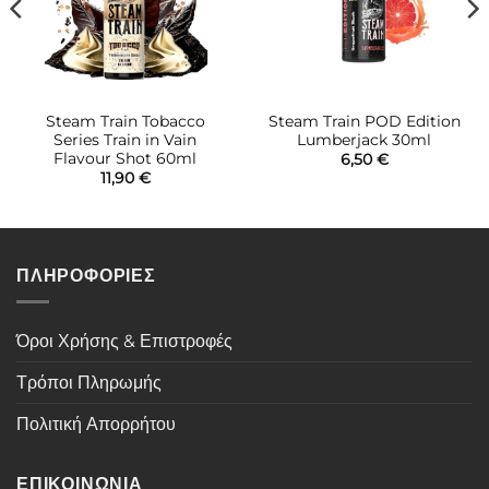
Steam Train Tobacco
Steam Train POD Edition
Series Train in Vain
Lumberjack 30ml
Flavour Shot 60ml
6,50
€
11,90
€
ΠΛΗΡΟΦΟΡΙΕΣ
Όροι Χρήσης & Επιστροφές
Τρόποι Πληρωμής
Πολιτική Απορρήτου
ΕΠΙΚΟΙΝΩΝΙΑ