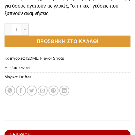
για όσους αγαπούν τις γλυκές, “σπιτικές” γεύσεις που
ξυπνούν αναμνήσεις.
Drifter Desserts Apple Pie Flavour Shot 120ml ποσότητα
ΠΡΟΣΘΉΚΗ ΣΤΟ ΚΑΛΆΘΙ
Κατηγορίες:
120ML
,
Flavor Shots
Ετικέτα:
sweet
Μάρκα:
Drifter
ΠΕΡΙΓΡΑΦΉ