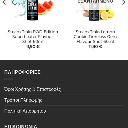
ΕΞΑΝΤΛΗΜΈΝΟ
Steam Train POD Edition
Steam Train Lemon
Superheater Flavour
Cookie Timeless Gem
Shot 60ml
Flavour Shot 60ml
11,90
€
11,90
€
ΠΛΗΡΟΦΟΡΙΕΣ
Όροι Χρήσης & Επιστροφές
Τρόποι Πληρωμής
Πολιτική Απορρήτου
ΕΠΙΚΟΙΝΩΝΙΑ