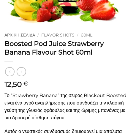
ΑΡΧΙΚΉ ΣΕΛΊΔΑ
/
FLAVOR SHOTS
/
60ML
Boosted Pod Juice Strawberry
Banana Flavour Shot 60ml
12,50
€
Το “Strawberry Banana” της σειράς Blackout Boosted
είναι ένα υγρό αναπλήρωσης που συνδυάζει την κλασική
γεύση της γλυκιάς φράουλας και της ώριμης μπανάνας με
μια δροσερή αίσθηση πάγου.
Αυτός ο γευστικός συνδυασμός δημιουργεί μια απόλυτα