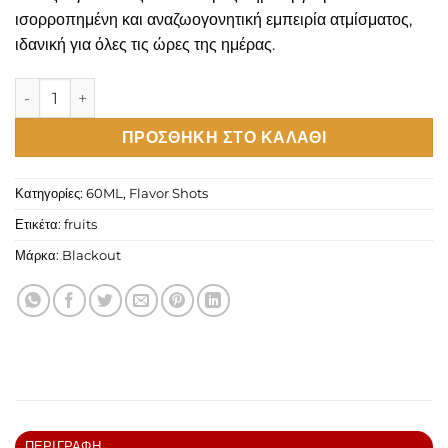
ισορροπημένη και αναζωογονητική εμπειρία ατμίσματος,
ιδανική για όλες τις ώρες της ημέρας.
Boosted Pod Juice Strawberry Banana Flavour Shot 60ml πο
ΠΡΟΣΘΉΚΗ ΣΤΟ ΚΑΛΆΘΙ
Κατηγορίες:
60ML
,
Flavor Shots
Ετικέτα:
fruits
Μάρκα:
Blackout
ΠΕΡΙΓΡΑΦΉ