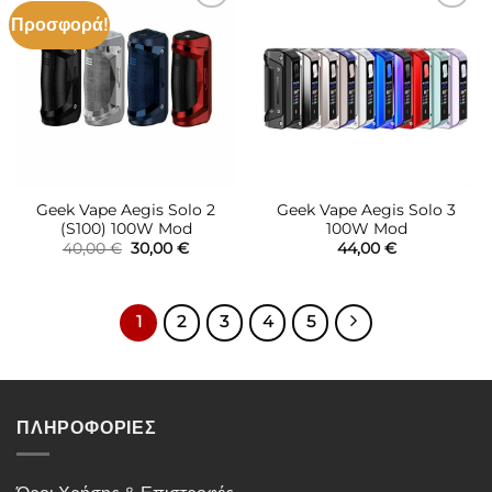
Προσφορά!
Πρόσθήκη
Πρόσθήκη
στην λίστα
στην λίστα
επιθυμιών
επιθυμιών
Geek Vape Aegis Solo 2
Geek Vape Aegis Solo 3
(S100) 100W Mod
100W Mod
Original
Η
40,00
€
30,00
€
44,00
€
price
τρέχουσα
was:
τιμή
40,00 €.
είναι:
30,00 €.
1
2
3
4
5
ΠΛΗΡΟΦΟΡΙΕΣ