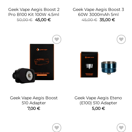
Geek Vape Aegis Boost 2
Geek Vape Aegis Boost 3
Pro B100 Kit 100W 4.5ml
60W 3000mAh 5ml
Original
Η
Original
Η
50,00
€
45,00
€
45,00
€
35,00
€
price
τρέχουσα
price
τρέχουσ
was:
τιμή
was:
τιμή
50,00 €.
είναι:
45,00 €.
είναι:
45,00 €.
35,00 €.
Πρόσθήκη
Πρόσθήκη
στην λίστα
στην λίστα
επιθυμιών
επιθυμιών
Geek Vape Aegis Boost
Geek Vape Aegis Eteno
510 Adapter
(E100) 510 Adapter
7,00
€
5,00
€