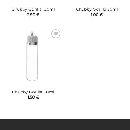
Chubby Gorilla 120ml
Chubby Gorilla 30ml
2,50
€
1,00
€
Πρόσθήκη
στην λίστα
επιθυμιών
Chubby Gorilla 60ml
1,50
€