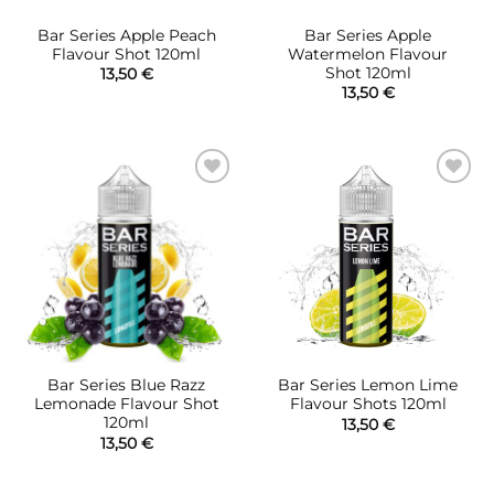
Bar Series Apple Peach
Bar Series Apple
Flavour Shot 120ml
Watermelon Flavour
Shot 120ml
13,50
€
13,50
€
Πρόσθήκη
Πρόσθήκη
στην λίστα
στην λίστα
επιθυμιών
επιθυμιών
Bar Series Blue Razz
Bar Series Lemon Lime
Lemonade Flavour Shot
Flavour Shots 120ml
120ml
13,50
€
13,50
€