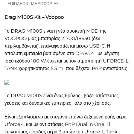
ΕΠΙΠΛΈΟΝ ΠΛΗΡΟΦΟΡΊΕΣ
Drag M100S Kit – Voopoo
Το DRAG M100S είναι η νέα συσκευή MOD της
VOOPOO μιας μπαταρίας 21700/18650 (δεν
περιλαμβάνεται), επαναφορτίζεται μέσω USB-C. Η
απόλυτη εμπειρία βασισμένη στο DRAG 4 , με μέγιστη
ισχύ εξόδου 100 W έρχεται με τον ατμοποιητή UFORCE-L
TANK χωρητικότητας 5.5 ml που δέχεται PnP αντιστάσεις .
Το DRAG M100S είναι ένας θρύλος , βάζει απίστευτες
γεύσεις και δυναμικές εμπειρίες , όλα στο χέρι σας.
Είναι εξοπλισμένο με στεγανή επάνω δεξαμενή ροής αέρα
Uforce-L και με αντιστάσεις PnP Dual In One. Η
καινοτόμος είσοδος αέρα 3 οπών του Uforce-L Tank