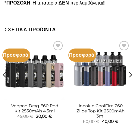
*
ΠΡΟΣΟΧΗ:
Η μπαταρία
ΔΕΝ
περιλαμβάνεται!!
ΣΧΕΤΙΚΆ ΠΡΟΪΌΝΤΑ
Προσφορά!
Προσφορά!
Πρόσθήκη
Πρόσθήκη
στην λίστα
στην λίστα
επιθυμιών
επιθυμιών
Voopoo Drag E60 Pod
Innokin CoolFire Z60
Kit 2550mAh 4.5ml
Zlide Top Kit 2500mAh
3ml
Original
Η
45,00
€
20,00
€
price
τρέχουσα
Original
Η
60,00
€
40,00
€
was:
τιμή
σα
price
τρέχουσ
45,00 €.
είναι:
was:
τιμή
20,00 €.
60,00 €.
είναι: