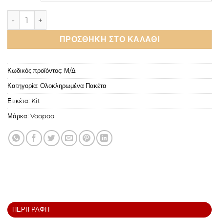
Voopoo Drag M100S Kit 100W 5.5ml ποσότητα
ΠΡΟΣΘΉΚΗ ΣΤΟ ΚΑΛΆΘΙ
Κωδικός προϊόντος:
Μ/Δ
Κατηγορία:
Ολοκληρωμένα Πακέτα
Ετικέτα:
Kit
Μάρκα:
Voopoo
ΠΕΡΙΓΡΑΦΉ