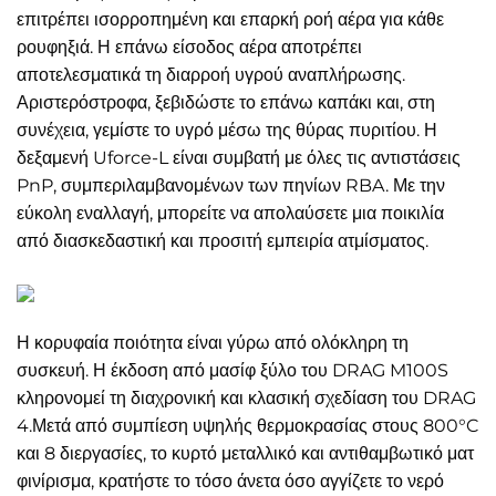
επιτρέπει ισορροπημένη και επαρκή ροή αέρα για κάθε
ρουφηξιά. Η επάνω είσοδος αέρα αποτρέπει
αποτελεσματικά τη διαρροή υγρού αναπλήρωσης.
Αριστερόστροφα, ξεβιδώστε το επάνω καπάκι και, στη
συνέχεια, γεμίστε το υγρό μέσω της θύρας πυριτίου. Η
δεξαμενή Uforce-L είναι συμβατή με όλες τις αντιστάσεις
PnP, συμπεριλαμβανομένων των πηνίων RBA. Με την
εύκολη εναλλαγή, μπορείτε να απολαύσετε μια ποικιλία
από διασκεδαστική και προσιτή εμπειρία ατμίσματος.
Η κορυφαία ποιότητα είναι γύρω από ολόκληρη τη
συσκευή. Η έκδοση από μασίφ ξύλο του DRAG M100S
κληρονομεί τη διαχρονική και κλασική σχεδίαση του DRAG
4.Μετά από συμπίεση υψηλής θερμοκρασίας στους 800°C
και 8 διεργασίες, το κυρτό μεταλλικό και αντιθαμβωτικό ματ
φινίρισμα, κρατήστε το τόσο άνετα όσο αγγίζετε το νερό