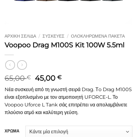
ΑΡΧΙΚΉ ΣΕΛΊΔΑ
/
ΣΥΣΚΕΥΈΣ
/
ΟΛΟΚΛΗΡΩΜΈΝΑ ΠΑΚΈΤΑ
Voopoo Drag M100S Kit 100W 5.5ml
Original
Η
65,00
45,00
€
€
price
τρέχουσα
Nέα συσκευή από τη γνωστή σειρά Drag. Τo Drag M100S
was:
τιμή
είναι εξοπλισμένο με τον ατμοποιητή UFORCE-L. Το
65,00 €.
είναι:
Voopoo Uforce L Tank σάς επιτρέπει να απολαμβάνετε
45,00 €.
πλούσιο ατμό και καλύτερη γεύση.
ΧΡΩΜΑ