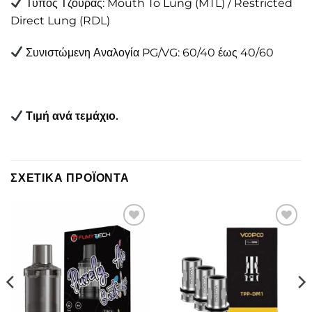
Τύπος Τζούρας: Mouth To Lung (MTL) / Restricted
Direct Lung (RDL)
Συνιστώμενη Αναλογία PG/VG: 60/40 έως 40/60
Τιμή ανά τεμάχιο.
ΣΧΕΤΙΚΆ ΠΡΟΪΌΝΤΑ
Πρόσθήκη
Πρόσθήκη
στην λίστα
στην λίστα
επιθυμιών
επιθυμιών