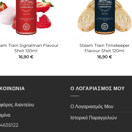
eam Train Signalman Flavour
Steam Train Timekeeper
Shot 120ml
Flavour Shot 120ml
16,90
€
16,90
€
ΙΚΟΙΝΩΝΙΑ
Ο ΛΟΓΑΡΙΑΣΜΟΣ ΜΟΥ
φόρος Αιαντείου
Ο Λογαριασμός Μου
αμίνα
Ιστορικό Παραγγελιών
 4655122