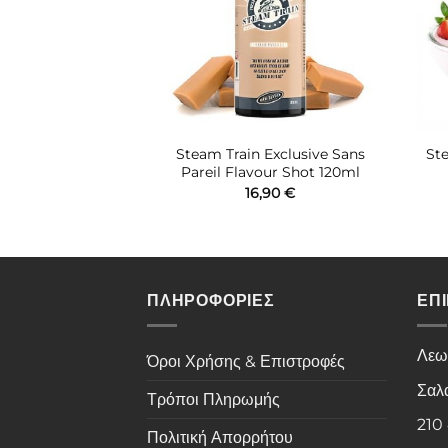
Tobacco Series
Steam Train Exclusive Sans
St
lavour Shot 60ml
Pareil Flavour Shot 120ml
,90
€
16,90
€
ΠΛΗΡΟΦΟΡΙΕΣ
ΕΠ
Λεω
Όροι Χρήσης & Επιστροφές
Σαλ
Τρόποι Πληρωμής
210
Πολιτική Απορρήτου