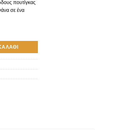
δους πουτίγκας
νάνα σε ένα
0ml ποσότητα
ΚΑΛΆΘΙ