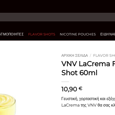
ΑΤΜΟΠΟΙΗΤΈΣ
FLAVOR SHOTS
NICOTINE POUCHES
ΕΊΔΗ ΝΑ
ΑΡΧΙΚΉ ΣΕΛΊΔΑ
/
FLAVOR SH
VNV LaCrema F
Πρόσθήκη
Shot 60ml
στην
λίστα
επιθυμιών
10,90
€
Γευστική, χορταστική και εξό
LaCrema της VNV θα σας κλέ