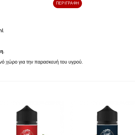
ΠΕΡΙΓΡΑΦΉ
l
.
ση
.
ενό χώρο για την παρασκευή του υγρού.
Πρόσθήκη
Πρόσθ
στην λίστα
στην λί
επιθυμιών
επιθυμ