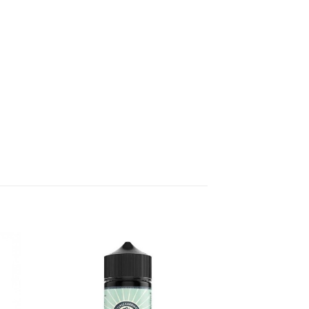
ήκη
Πρόσθήκη
στα
στην λίστα
ιών
επιθυμιών