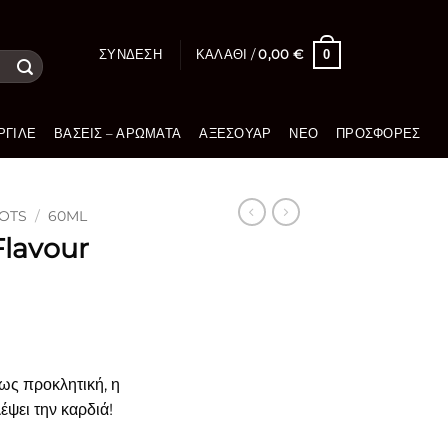
0
ΣΎΝΔΕΣΗ
ΚΑΛΆΘΙ /
0,00
€
ΡΓΙΛΈ
ΒΆΣΕΙΣ – ΑΡΏΜΑΤΑ
ΑΞΕΣΟΥΆΡ
ΝΈΟ
ΠΡΟΣΦΟΡΈΣ
OTS
/
60ML
lavour
χως προκλητική, η
ψει την καρδιά!