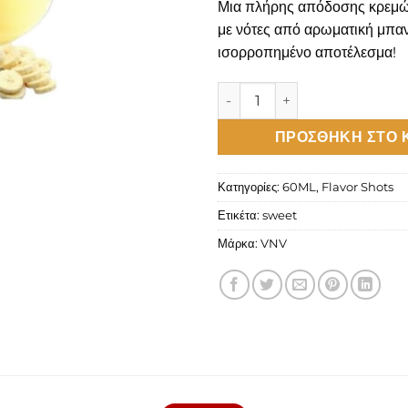
Μια πλήρης απόδοσης κρεμώ
με νότες από αρωματική μπα
ισορροπημένο αποτέλεσμα!
VNV LaCrema Flavour Shot 6
ΠΡΟΣΘΉΚΗ ΣΤΟ 
Κατηγορίες:
60ML
,
Flavor Shots
Ετικέτα:
sweet
Μάρκα:
VNV