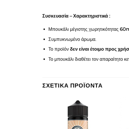
Συσκευασία – Χαρακτηριστικά :
Μπουκάλι μέγιστης χωρητικότητας
60m
Συμπυκνωμένο άρωμα.
Το προϊόν
δεν είναι έτοιμο προς χρή
Το μπουκάλι διαθέτει τον απαραίτητο κ
ΣΧΕΤΙΚΆ ΠΡΟΪΌΝΤΑ
Πρόσθήκη
Πρόσθήκη
στην λίστα
στην λίστα
επιθυμιών
επιθυμιών