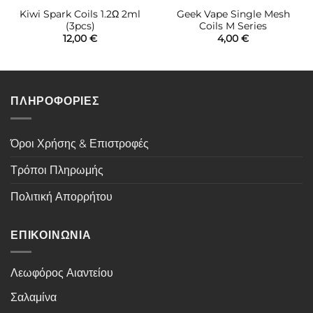
Kiwi Spark Coils 1.2Ω 2ml
Geek Vape Single Mesh
(3pcs)
Coils M Series
12,00
€
4,00
€
ΠΛΗΡΟΦΟΡΙΕΣ
Όροι Χρήσης & Επιστροφές
Τρόποι Πληρωμής
Πολιτική Απορρήτου
ΕΠΙΚΟΙΝΩΝΙΑ
Λεωφόρος Αιαντείου
Σαλαμίνα