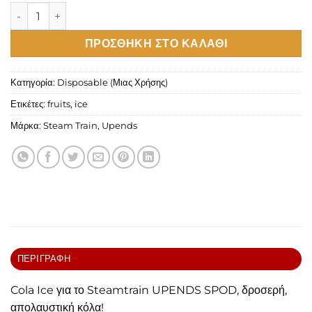
Steamtrain UPENDS SPOD Cola Ice Pod 2ml 20mg/ml ποσότ
ΠΡΟΣΘΉΚΗ ΣΤΟ ΚΑΛΆΘΙ
Κατηγορία:
Disposable (Μιας Χρήσης)
Ετικέτες:
fruits
,
ice
Μάρκα:
Steam Train
,
Upends
ΠΕΡΙΓΡΑΦΉ
Cola Ice για το Steamtrain UPENDS SPOD, δροσερή,
απολαυστική κόλα!