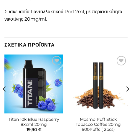
Συσκευασία 1 ανταλλακτικού Pod 2ml, με περιεκτικότητα
νικοτίνης 20mg/ml.
ΣΧΕΤΙΚΆ ΠΡΟΪΌΝΤΑ
Πρόσθήκη
Πρόσθήκη
στην λίστα
στην λίστα
επιθυμιών
επιθυμιών
Titan 10k Blue Raspberry
Mosmo Puff Stick
8x2ml 20mg
Tobacco Coffee 20mg
600Puffs ( 2pcs)
19,90
€