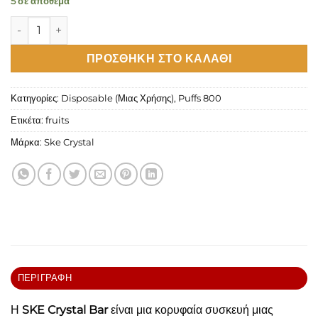
5 σε απόθεμα
SKE Crystal Bar Blueberry Cherry Cranberry 20mg 2ml ποσό
ΠΡΟΣΘΉΚΗ ΣΤΟ ΚΑΛΆΘΙ
Κατηγορίες:
Disposable (Μιας Χρήσης)
,
Puffs 800
Ετικέτα:
fruits
Μάρκα:
Ske Crystal
ΠΕΡΙΓΡΑΦΉ
Η
SKE Crystal Bar
είναι μια κορυφαία συσκευή μιας