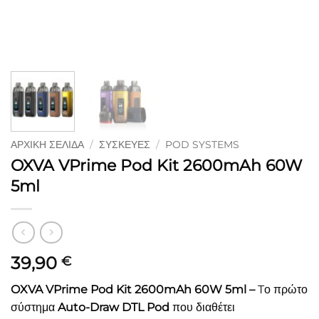
ΑΡΧΙΚΉ ΣΕΛΊΔΑ
/
ΣΥΣΚΕΥΈΣ
/
POD SYSTEMS
OXVA VPrime Pod Kit 2600mAh 60W
5ml
39,90
€
OXVA VPrime Pod Kit 2600mAh 60W 5ml –
Tο πρώτο
σύστημα
Auto-Draw DTL Pod
που διαθέτει