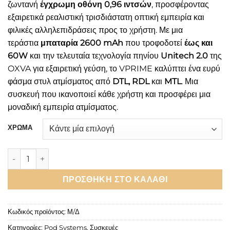
ζωντανή
έγχρωμη οθόνη 0,96 ιντσών
, προσφέροντας
εξαιρετικά ρεαλιστική τρισδιάστατη οπτική εμπειρία και
φιλικές αλληλεπιδράσεις προς το χρήστη. Με μια
τεράστια
μπαταρία 2600 mAh
που τροφοδοτεί
έως και
60W
και την τελευταία τεχνολογία πηνίου
Unitech 2.0
της
OXVA για εξαιρετική γεύση, το VPRIME καλύπτει ένα ευρύ
φάσμα στυλ ατμίσματος από
DTL, RDL
και
MTL
. Μια
συσκευή που ικανοποιεί κάθε χρήστη και προσφέρει μια
μοναδική εμπειρία ατμίσματος.
ΧΡΩΜΑ
OXVA VPrime Pod Kit 2600mAh 60W 5ml ποσότητα
ΠΡΟΣΘΉΚΗ ΣΤΟ ΚΑΛΆΘΙ
Κωδικός προϊόντος:
Μ/Δ
Κατηγορίες:
Pod Systems
,
Συσκευές