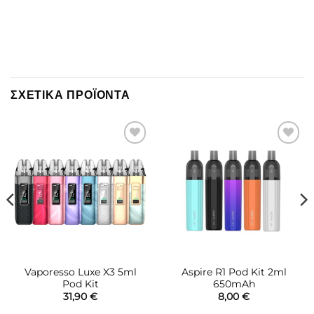
ΣΧΕΤΙΚΆ ΠΡΟΪΌΝΤΑ
Πρόσθήκη
Πρόσθήκη
στην λίστα
στην λίστα
επιθυμιών
επιθυμιών
Vaporesso Luxe X3 5ml
Aspire R1 Pod Kit 2ml
Pod Kit
650mAh
31,90
€
8,00
€