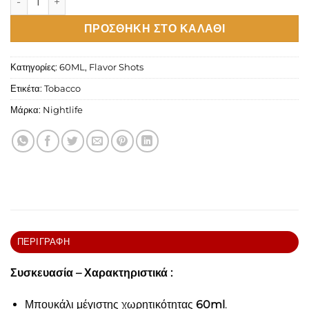
ΠΡΟΣΘΉΚΗ ΣΤΟ ΚΑΛΆΘΙ
Κατηγορίες:
60ML
,
Flavor Shots
Ετικέτα:
Tobacco
Μάρκα:
Nightlife
ΠΕΡΙΓΡΑΦΉ
Συσκευασία – Χαρακτηριστικά :
Μπουκάλι μέγιστης χωρητικότητας
6
0ml
.