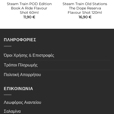
Steam Train POD Edition
Steam Train Old Stations
Book A Ride Flavour
The Dope Reserva
Shot 60ml
Flavour Shot 120ml
11,90
€
16,90
€
ΠΛΗΡΟΦΟΡΙΕΣ
Όροι Χρήσης & Επιστροφές
Τρόποι Πληρωμής
Πολιτική Απορρήτου
ΕΠΙΚΟΙΝΩΝΙΑ
Λεωφόρος Αιαντείου
Σαλαμίνα