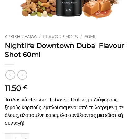
ΑΡΧΙΚΉ ΣΕΛΊΔΑ
/
FLAVOR SHOTS
/
60ML
Nightlife Downtown Dubai Flavour
Shot 60ml
11,50
€
Το ιδανικό Hookah Tobacco Dubai, με διάφορους
ξηρούς καρπούς, εμπλουτισμένοι από τη λατρεμένη σε
όλους, αλατισμένη καραμέλα συνθέτοντας μια εθιστική
συνταγή!
Nightlife Downtown Dubai Flavour Shot 60ml ποσότητα