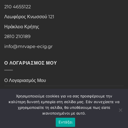
210 4655122
Λεωφόρος Κνωσσού 121
Ηράκλειο Κρήτης
2810 210189
info@mrvape-ecig.gr
Ο ΛΟΓΑΡΙΑΣΜΟΣ ΜΟΥ
Ο Λογαριασμός Μου
Ιστορικό Παραγγελιών
Χρησιμοποιούμε cookies για να σας προσφέρουμε την
καλύτερη δυνατή εμπειρία στη σελίδα μας. Εάν συνεχίσετε να
χρησιμοποιείτε τη σελίδα, θα υποθέσουμε πως είστε
Visa
PayPal
Stripe
MasterCard
Cash
ικανοποιημένοι με αυτό.
On
Εντάξει
Copyright 2026 ©
Mr Vape
Delivery