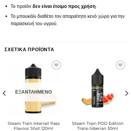
Το προϊόν
δεν είναι έτοιμο προς χρήση
.
Το μπουκάλι διαθέτει τον απαραίτητο κενό χώρο για την
παρασκευή του υγρού.
ΣΧΕΤΙΚΆ ΠΡΟΪΌΝΤΑ
Πρόσθήκη
Πρόσθήκη
στην λίστα
στην λίστα
επιθυμιών
επιθυμιών
ΕΞΑΝΤΛΗΜΈΝΟ
Steam Train Interrail Pass
Steam Train POD Edition
Flavour Shot 120ml
Trans-Siberian 30ml