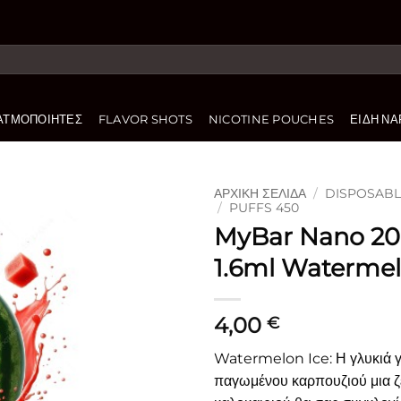
ΑΤΜΟΠΟΙΗΤΈΣ
FLAVOR SHOTS
NICOTINE POUCHES
ΕΊΔΗ ΝΑ
ΑΡΧΙΚΉ ΣΕΛΊΔΑ
/
DISPOSABLE
/
PUFFS 450
MyBar Nano 2
Πρόσθήκη
στην
1.6ml Watermel
λίστα
επιθυμιών
4,00
€
Watermelon
Ice
:
Η γλυκιά 
παγωμένου καρπουζιού μια ζ