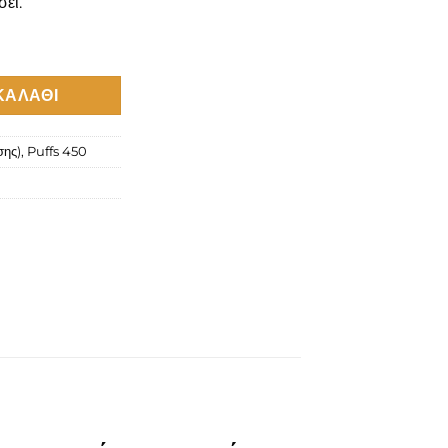
ει.
rmelon Ice ποσότητα
ΚΑΛΆΘΙ
σης)
,
Puffs 450