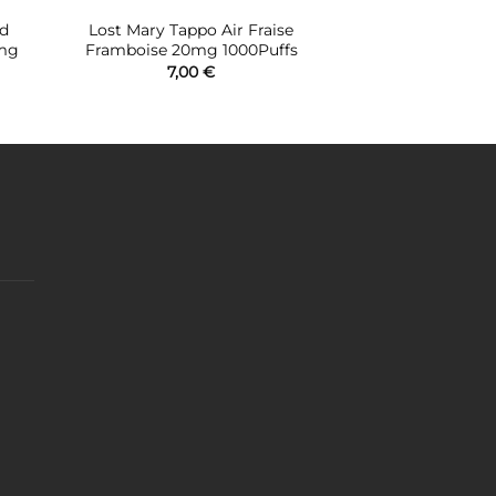
ed
Lost Mary Tappo Air Fraise
0mg
Framboise 20mg 1000Puffs
7,00
€