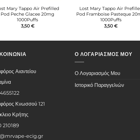
ost Mary Tappo Air Prefilled
Lost Mary Tappo Air Prefill
Pod Peche Glacee 20mg
Pod Framboise Pasteque 2
1000Puffs
1000Puffs
3,50
€
3,50
€
ΙΚΟΙΝΩΝΙΑ
Ο ΛΟΓΑΡΙΑΣΜΟΣ ΜΟΥ
φόρος Αιαντείου
Ο Λογαριασμός Μου
αμίνα
Ιστορικό Παραγγελιών
 4655122
φόρος Κνωσσού 121
κλειο Κρήτης
0 210189
o@mrvape-ecig.gr