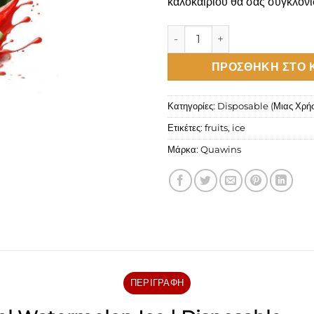
καλοκαιριού
θα σας συγκλονίσ
MyBar Nano 20mg 1.6ml Wate
ΠΡΟΣΘΉΚΗ ΣΤΟ 
Κατηγορίες:
Disposable (Μιας Χρή
Ετικέτες:
fruits
,
ice
Μάρκα:
Quawins
ΠΕΡΙΓΡΑΦΉ