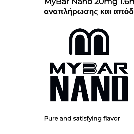
MyBar Nano 20mg 1.6ml
αναπλήρωσης και απόδο
Pure and satisfying flavor