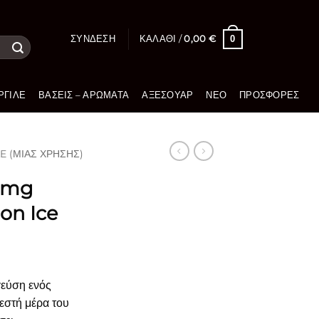
0
ΣΎΝΔΕΣΗ
ΚΑΛΆΘΙ /
0,00
€
ΡΓΙΛΈ
ΒΆΣΕΙΣ – ΑΡΏΜΑΤΑ
ΑΞΕΣΟΥΆΡ
ΝΈΟ
ΠΡΟΣΦΟΡΈΣ
 (ΜΙΑΣ ΧΡΉΣΗΣ)
0mg
on Ice
γεύση ενός
εστή μέρα του