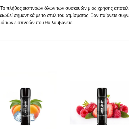
Το πλήθος εισπνοών όλων των συσκευών μιας χρήσης αποτελεί
ιωθεί σημαντικά με το στυλ του ατμίσματος. Εάν παίρνετε συχν
θμό των εισπνοών που θα λαμβάνετε.
Πρόσθήκη
Πρόσθ
στην λίστα
στην λί
επιθυμιών
επιθυμ