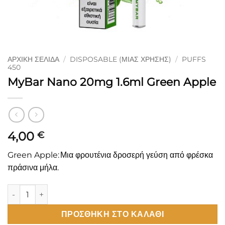
ΑΡΧΙΚΉ ΣΕΛΊΔΑ
/
DISPOSABLE (ΜΙΑΣ ΧΡΉΣΗΣ)
/
PUFFS
450
MyBar Nano 20mg 1.6ml Green Apple
4,00
€
Green
Apple
:
Μια
φρουτένια
δροσερή γεύση από φρέσκα
πράσινα μήλα.
MyBar Nano 20mg 1.6ml Green Apple ποσότητα
ΠΡΟΣΘΉΚΗ ΣΤΟ ΚΑΛΆΘΙ