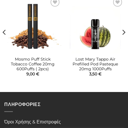
Πρόσθήκη
Πρόσθήκη
στην λίστα
στην λίστα
επιθυμιών
επιθυμιών
Mosmo Puff Stick
Lost Mary Tappo Air
Tobacco Coffee 20mg
Prefilled Pod Pasteque
600Puffs ( 2pcs)
20mg 1000Puffs
9,00
€
3,50
€
ΠΛΗΡΟΦΟΡΙΕΣ
Όροι Χρήσης & Επιστροφές