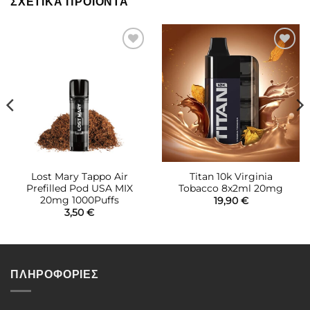
ΣΧΕΤΙΚΆ ΠΡΟΪΌΝΤΑ
Πρόσθήκη
Πρόσθήκη
στην λίστα
στην λίστα
επιθυμιών
επιθυμιών
Lost Mary Tappo Air
Titan 10k Virginia
Prefilled Pod USA MIX
Tobacco 8x2ml 20mg
20mg 1000Puffs
19,90
€
3,50
€
ΠΛΗΡΟΦΟΡΙΕΣ