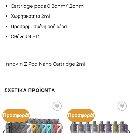
Cartridge pods 0.8ohm/1.2ohm
Χωρητικότητα 2ml
Προσαρμoσμένη ροή αέρα
Οθόνη OLED
Innokin Z Pod Nano Cartridge 2ml
ΣΧΕΤΙΚΆ ΠΡΟΪΌΝΤΑ
Προσφορά!
Προσφορά!
Πρόσθήκη
Πρόσθήκη
στην λίστα
στην λίστα
επιθυμιών
επιθυμιών