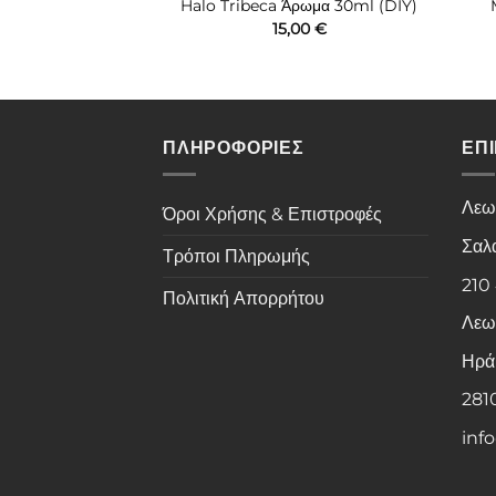
ρωμα (DIY) 10ml-
Halo Tribeca Άρωμα 30ml (DIY)
rmint
15,00
€
00
€
ΠΛΗΡΟΦΟΡΙΕΣ
ΕΠ
Λεω
Όροι Χρήσης & Επιστροφές
Σαλ
Τρόποι Πληρωμής
210
Πολιτική Απορρήτου
Λεω
Ηρά
281
inf