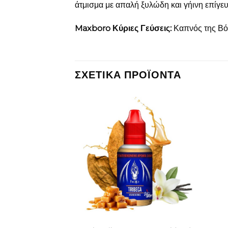
άτμισμα με απαλή ξυλώδη και γήινη επίγε
Maxboro Κύριες Γεύσεις:
Καπνός της Βόρ
ΣΧΕΤΙΚΆ ΠΡΟΪΌΝΤΑ
Πρόσθήκη
Πρόσθήκη
στην λίστα
στην λίστα
επιθυμιών
επιθυμιών