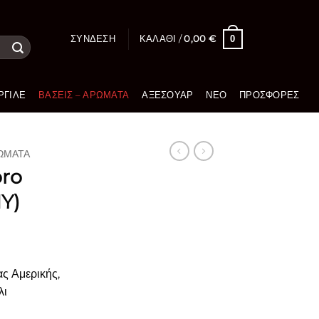
0
ΣΎΝΔΕΣΗ
ΚΑΛΆΘΙ /
0,00
€
ΡΓΙΛΈ
ΒΆΣΕΙΣ – ΑΡΏΜΑΤΑ
ΑΞΕΣΟΥΆΡ
ΝΈΟ
ΠΡΟΣΦΟΡΈΣ
ΡΏΜΑΤΑ
oro
Y)
ς Αμερικής,
λι