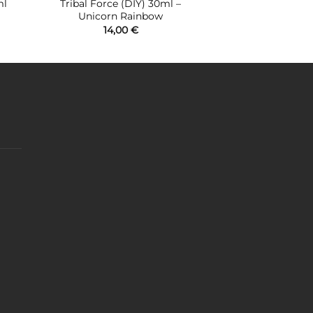
Tribal Force (DIY) 30ml –
ml
Unicorn Rainbow
14,00
€