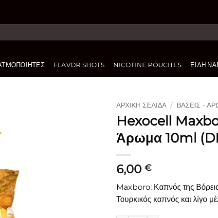
ΑΤΜΟΠΟΙΗΤΈΣ
FLAVOR SHOTS
NICOTINE POUCHES
ΕΊΔΗ ΝΑ
ΑΡΧΙΚΉ ΣΕΛΊΔΑ
/
ΒΆΣΕΙΣ - Α
Hexocell Maxb
Πρόσθήκη
Άρωμα 10ml (DI
στην
λίστα
επιθυμιών
6,00
€
Maxboro: Καπνός της Βόρεια
Τουρκικός καπνός και λίγο μέ