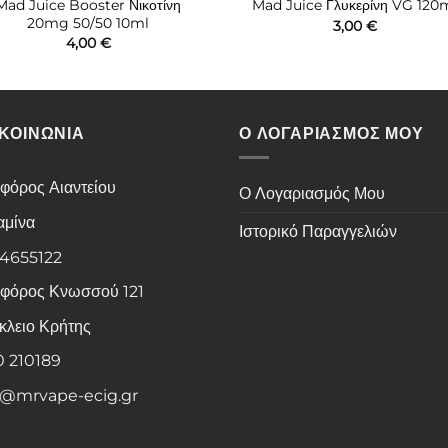
Mad Juice Booster Νικοτίνη
Mad Juice Γλυκερίνη VG 120
20mg 50/50 10ml
3,00
€
4,00
€
ΙΚΟΙΝΩΝΙΑ
Ο ΛΟΓΑΡΙΑΣΜΟΣ ΜΟΥ
φόρος Αιαντείου
Ο Λογαριασμός Μου
αμίνα
Ιστορικό Παραγγελιών
 4655122
φόρος Κνωσσού 121
κλειο Κρήτης
0 210189
o@mrvape-ecig.gr