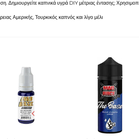
υση. Δημιουργείτε καπνικά υγρά DIY μέτριας έντασης; Χρησιμοπ
ειας Αμερικής, Τουρκικός καπνός και λίγο μέλι
Πρόσθήκη
Πρόσθ
στην λίστα
στην λί
επιθυμιών
επιθυμ