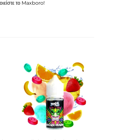
οιείστε το Maxboro!
ήκη
Πρόσθήκη
στα
στην λίστα
ιών
επιθυμιών