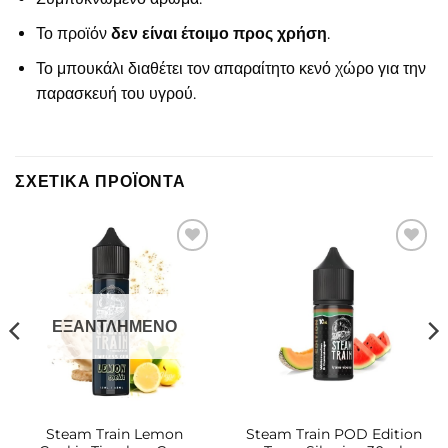
Το προϊόν
δεν είναι έτοιμο προς χρήση
.
Το μπουκάλι διαθέτει τον απαραίτητο κενό χώρο για την
παρασκευή του υγρού.
ΣΧΕΤΙΚΆ ΠΡΟΪΌΝΤΑ
Πρόσθήκη
Πρόσθήκη
στην λίστα
στην λίστα
επιθυμιών
επιθυμιών
ΕΞΑΝΤΛΗΜΈΝΟ
Steam Train Lemon
Steam Train POD Edition