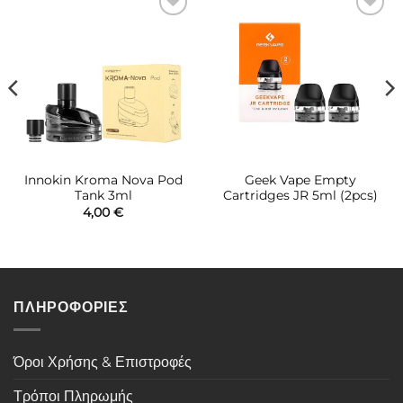
Πρόσθήκη
Πρόσθήκη
στην λίστα
στην λίστα
επιθυμιών
επιθυμιών
Innokin Kroma Nova Pod
Geek Vape Empty
Tank 3ml
Cartridges JR 5ml (2pcs)
4,00
€
ΠΛΗΡΟΦΟΡΙΕΣ
Όροι Χρήσης & Επιστροφές
Τρόποι Πληρωμής