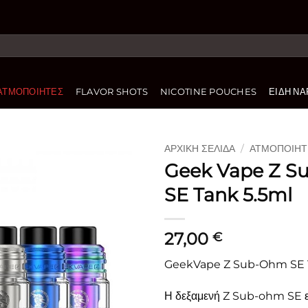
ΑΤΜΟΠΟΙΗΤΈΣ
FLAVOR SHOTS
NICOTINE POUCHES
ΕΊΔΗ ΝΑ
ΑΡΧΙΚΉ ΣΕΛΊΔΑ
/
ΑΤΜΟΠΟΙΗΤ
Geek Vape Z 
Πρόσθήκη
SE Tank 5.5ml
στην
λίστα
επιθυμιών
27,00
€
GeekVape Z Sub-Ohm SE 
Η δεξαμενή Z Sub-ohm SE εί