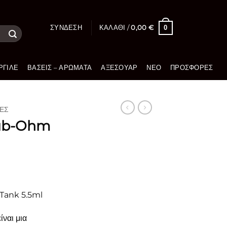
0
ΣΎΝΔΕΣΗ
ΚΑΛΆΘΙ /
0,00
€
ΡΓΙΛΈ
ΒΆΣΕΙΣ – ΑΡΏΜΑΤΑ
ΑΞΕΣΟΥΆΡ
ΝΈΟ
ΠΡΟΣΦΟΡΈΣ
ΈΣ
Sub-Ohm
Tank 5.5ml
ναι μια