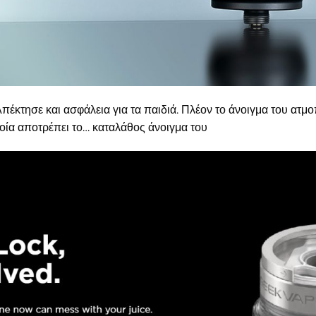
πέκτησε και ασφάλεια για τα παιδιά. Πλέον το άνοιγμα του ατ
οία αποτρέπει το… καταλάθος άνοιγμα του