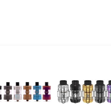
Πρόσθήκη
Πρόσθ
στην λίστα
στην λί
επιθυμιών
επιθυμ