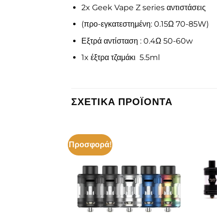
2x Geek Vape Z series αντιστάσεις
(προ-εγκατεστημένη: 0.15Ω 70-85W)
Εξτρά αντίσταση : 0.4Ω 50-60w
1x έξτρα τζαμάκι 5.5ml
ΣΧΕΤΙΚΆ ΠΡΟΪΌΝΤΑ
Προσφορά!
Πρόσθήκη
Πρόσθήκη
στην λίστα
στην λίστα
επιθυμιών
επιθυμιών