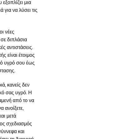
 εξοπλίζει μια
ά για να λύσει τις
οι νέες
 σε διπλάσια
ές αντιστάσεις.
ής είναι έτοιμος
ικό υγρό σου έως
στασης.
ά, κανείς δεν
ικό σας υγρό. Η
αμενή από το να
να ανοίξετε,
αι μετά
ίος σχεδιασμός
σύννεφα και