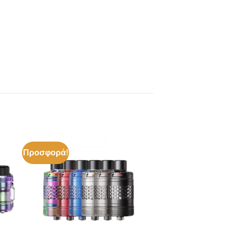
Προσφορά!
ήκη
Πρόσθήκη
στα
στην λίστα
ιών
επιθυμιών