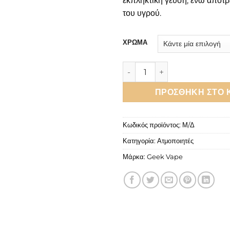
εκπληκτική γεύση, ενώ αποτρ
του υγρού.
ΧΡΩΜΑ
Geek Vape Z Sub-Ohm SE Tan
ΠΡΟΣΘΉΚΗ ΣΤΟ 
Κωδικός προϊόντος:
Μ/Δ
Κατηγορία:
Ατμοποιητές
Μάρκα:
Geek Vape