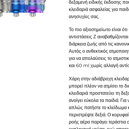
δεξαμενή ειδικής έκδοσης που
κλειδαριά ασφαλείας για παιδι
ανησυχίες σας.
Το πιο αξιοσημείωτο είναι ότι 
αντιστάσεις Ζ αναβαθμίζονται
διάρκεια ζωής από τις κανονικ
Αυτός ο ανθεκτικός ατμοποιητ
για να απολαύσεις το ατμιστ
και 60 ml χωρίς αλλαγή αντί
Χάρη στην αδιάβροχη κλειδαρι
μπορεί πλέον να ατμίσει το δ
κλειδαριά προστατεύει τη δεξ
ανοίγει εύκολα τα παιδιά. Για 
απλώς πατήστε το κλείδωμα κ
περιστρέψτε δεξιά. Ο κορυφα
ροής αέρα παράγει τεράστια 