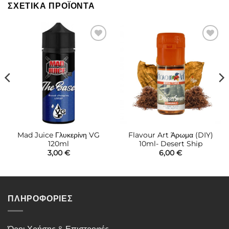
ΣΧΕΤΙΚΆ ΠΡΟΪΌΝΤΑ
Πρόσθήκη
Πρόσθήκη
στην λίστα
στην λίστα
επιθυμιών
επιθυμιών
Mad Juice Γλυκερίνη VG
Flavour Art Άρωμα (DIY)
120ml
10ml- Desert Ship
3,00
€
6,00
€
ΠΛΗΡΟΦΟΡΙΕΣ