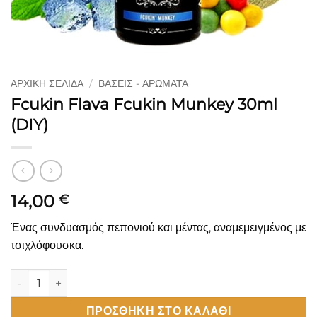
ΑΡΧΙΚΉ ΣΕΛΊΔΑ
/
ΒΆΣΕΙΣ - ΑΡΏΜΑΤΑ
Fcukin Flava Fcukin Munkey 30ml
(DIY)
14,00
€
Ένας συνδυασμός πεπονιού και μέντας, αναμεμειγμένος με
τσιχλόφουσκα.
Fcukin Flava Fcukin Munkey 30ml (DIY) ποσότητα
ΠΡΟΣΘΉΚΗ ΣΤΟ ΚΑΛΆΘΙ