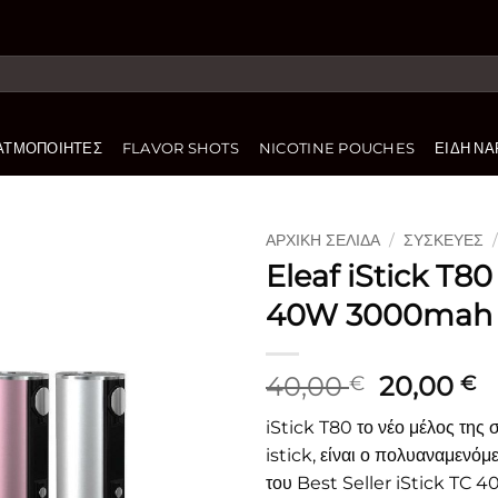
ΑΤΜΟΠΟΙΗΤΈΣ
FLAVOR SHOTS
NICOTINE POUCHES
ΕΊΔΗ ΝΑ
ΑΡΧΙΚΉ ΣΕΛΊΔΑ
/
ΣΥΣΚΕΥΈΣ
Eleaf iStick T8
Πρόσθήκη
40W 3000mah
στην
λίστα
επιθυμιών
Original
Η
40,00
20,00
€
€
price
τ
iStick T80 το νέο μέλος της 
was:
τ
istick, είναι ο πολυαναμενόμ
40,00 €.
εί
του Best Seller iStick TC 4
2