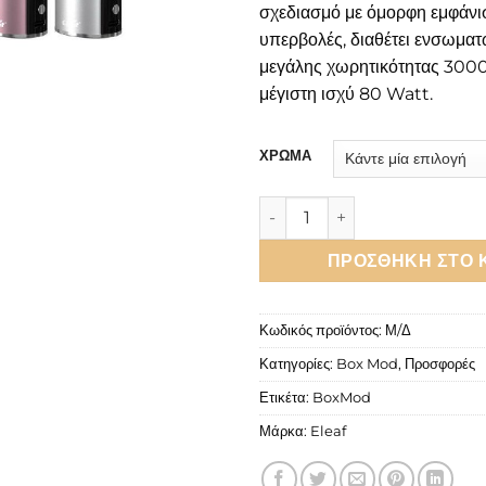
σχεδιασμό με όμορφη εμφάνι
υπερβολές, διαθέτει ενσωμα
μεγάλης χωρητικότητας 300
μέγιστη ισχύ 80 Watt.
ΧΡΩΜΑ
Eleaf iStick T80 Mod 40W 3
ΠΡΟΣΘΉΚΗ ΣΤΟ 
Κωδικός προϊόντος:
Μ/Δ
Κατηγορίες:
Box Mod
,
Προσφορές
Ετικέτα:
BoxMod
Μάρκα:
Eleaf