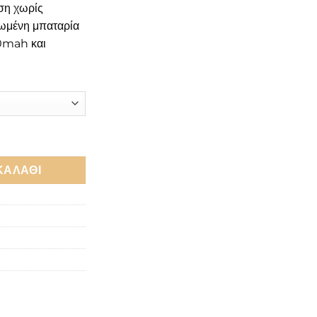
ση χωρίς
τωμένη μπαταρία
0mah και
000mah ποσότητα
ΚΑΛΆΘΙ