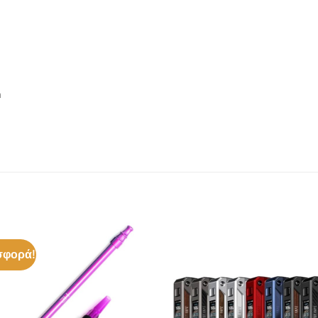
m
φορά!
Πρόσθήκη
Πρόσθ
στην λίστα
στην λί
επιθυμιών
επιθυμ