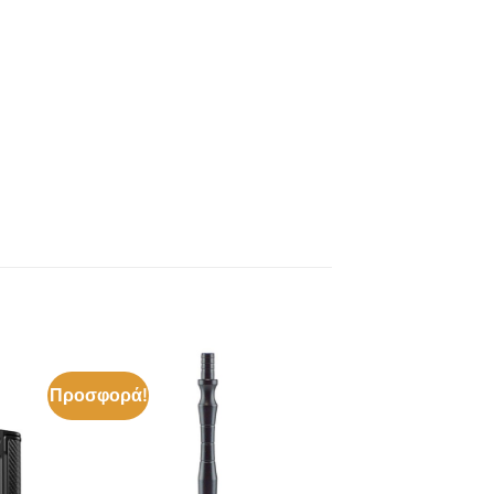
Προσφορά!
ήκη
Πρόσθήκη
στα
στην λίστα
ιών
επιθυμιών