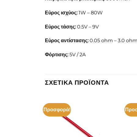
Εύρος ισχύος:
1W – 80W
Εύρος τάσης:
0.5V – 9V
Εύρος αντίστασης:
0.05 ohm – 3.0 oh
Φόρτισης:
5V / 2A
ΣΧΕΤΙΚΆ ΠΡΟΪΌΝΤΑ
Προσφορά!
Προσ
Πρόσθήκη
Πρόσθήκη
στην λίστα
στην λίστα
επιθυμιών
επιθυμιών