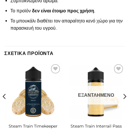
Συμπυκνωμένο άρωμα.
Το προϊόν
δεν είναι έτοιμο προς χρήση
.
Το μπουκάλι διαθέτει τον απαραίτητο κενό χώρο για την
παρασκευή του υγρού.
ΣΧΕΤΙΚΆ ΠΡΟΪΌΝΤΑ
Πρόσθήκη
Πρόσθήκη
στην λίστα
στην λίστα
επιθυμιών
επιθυμιών
ΕΞΑΝΤΛΗΜΈΝΟ
Steam Train Timekeeper
Steam Train Interrail Pass