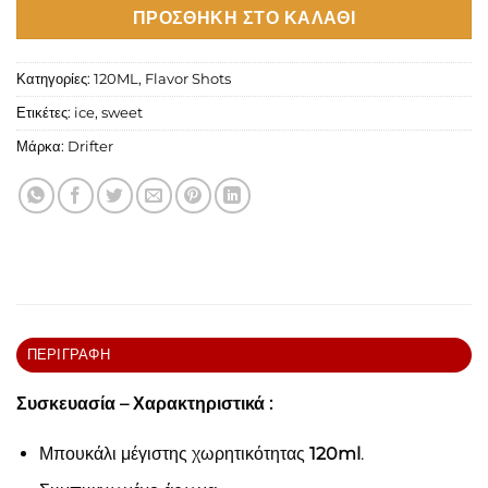
ΠΡΟΣΘΉΚΗ ΣΤΟ ΚΑΛΆΘΙ
Κατηγορίες:
120ML
,
Flavor Shots
Ετικέτες:
ice
,
sweet
Μάρκα:
Drifter
ΠΕΡΙΓΡΑΦΉ
Συσκευασία – Χαρακτηριστικά :
Μπουκάλι μέγιστης χωρητικότητας
120ml
.