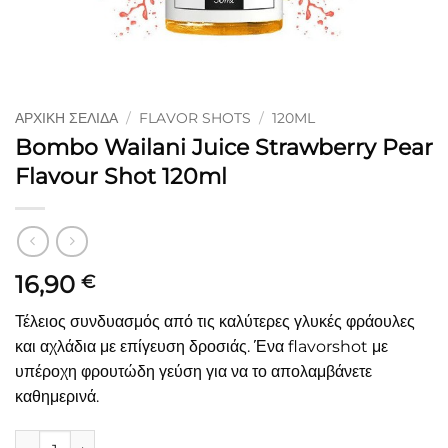
ΑΡΧΙΚΉ ΣΕΛΊΔΑ
/
FLAVOR SHOTS
/
120ML
Bombo Wailani Juice Strawberry Pear
Flavour Shot 120ml
16,90
€
Τέλειος συνδυασμός από τις καλύτερες γλυκές φράουλες
και αχλάδια με επίγευση δροσιάς. Ένα flavorshot με
υπέροχη φρουτώδη γεύση για να το απολαμβάνετε
καθημερινά.
Bombo Wailani Juice Strawberry Pear Flavour Shot 120ml πο