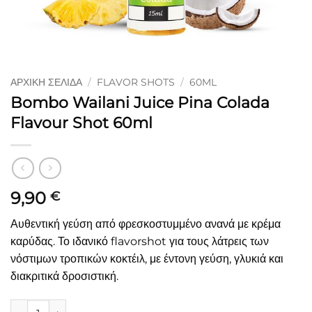
ΑΡΧΙΚΉ ΣΕΛΊΔΑ
/
FLAVOR SHOTS
/
60ML
Bombo Wailani Juice Pina Colada
Flavour Shot 60ml
9,90
€
Αυθεντική γεύση από φρεσκοστυμμένο ανανά με κρέμα
καρύδας. Το ιδανικό flavorshot για τους λάτρεις των
νόστιμων τροπικών κοκτέιλ, με έντονη γεύση, γλυκιά και
διακριτικά δροσιστική.
Bombo Wailani Juice Pina Colada Flavour Shot 60ml ποσότη