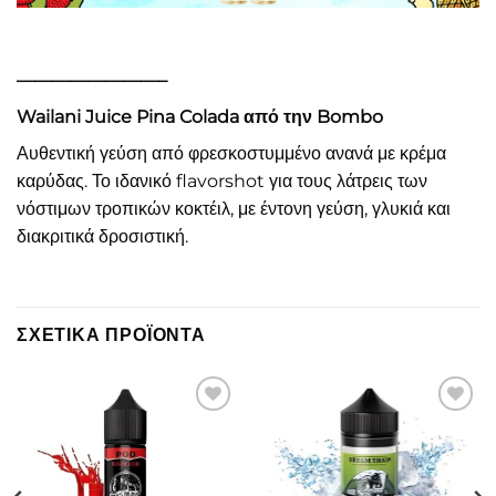
————————–
Wailani Juice Pina Colada από την Bombo
Αυθεντική γεύση από φρεσκοστυμμένο ανανά με κρέμα
καρύδας. Το ιδανικό flavorshot για τους λάτρεις των
νόστιμων τροπικών κοκτέιλ, με έντονη γεύση, γλυκιά και
διακριτικά δροσιστική.
ΣΧΕΤΙΚΆ ΠΡΟΪΌΝΤΑ
Πρόσθήκη
Πρόσθήκη
στην λίστα
στην λίστα
επιθυμιών
επιθυμιών