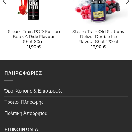
Steam Train POD Edition
Steam Train Old Stations
Book A Ride Flavour
Delizia Double Ice
Shot 60ml
Flavour Shot 120ml
11,90
€
16,90
€
ΠΛΗΡΟΦΟΡΙΕΣ
Όροι Χρήσης & Επιστροφές
Τρόποι Πληρωμής
Πολιτική Απορρήτου
ΕΠΙΚΟΙΝΩΝΙΑ