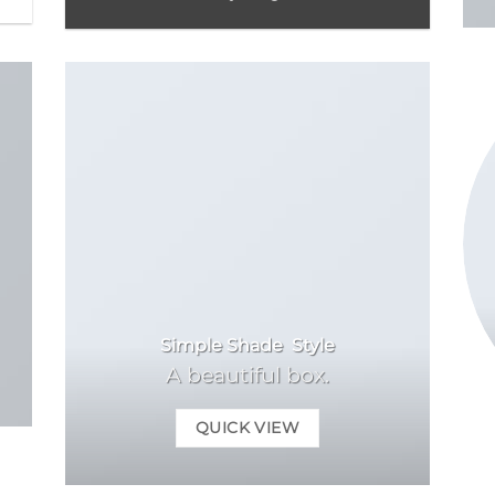
Simple Shade Style
A beautiful box.
QUICK VIEW