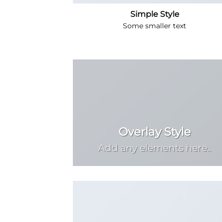
Simple Style
Some smaller text
Overlay Style
Add any elements here..