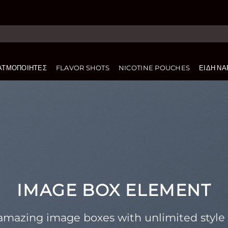
ΑΤΜΟΠΟΙΗΤΈΣ
FLAVOR SHOTS
NICOTINE POUCHES
ΕΊΔΗ ΝΑ
IMAGE BOX ELEMENT
amazing image boxes with unlimited style 