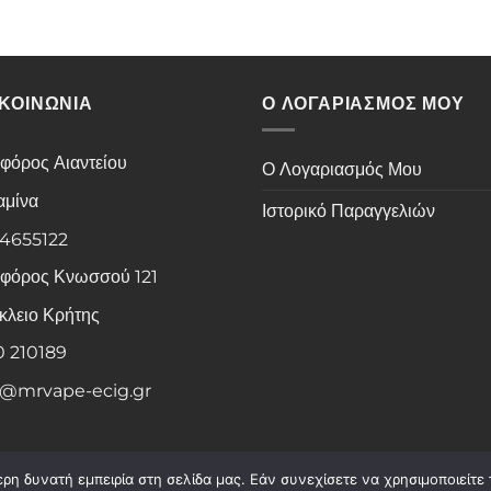
ΙΚΟΙΝΩΝΙΑ
Ο ΛΟΓΑΡΙΑΣΜΟΣ ΜΟΥ
φόρος Αιαντείου
Ο Λογαριασμός Μου
αμίνα
Ιστορικό Παραγγελιών
 4655122
φόρος Κνωσσού 121
κλειο Κρήτης
0 210189
o@mrvape-ecig.gr
Visa
PayPal
Stripe
MasterCard
Cash
η δυνατή εμπειρία στη σελίδα μας. Εάν συνεχίσετε να χρησιμοποιείτε 