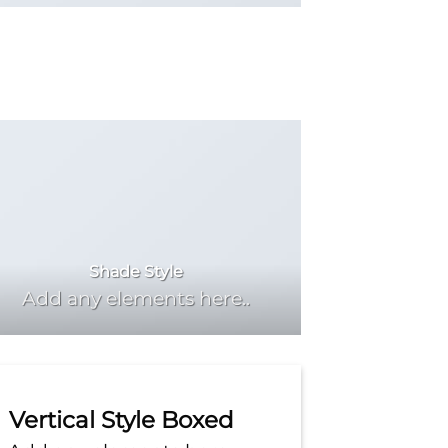
Shade Style
Add any elements here..
Vertical Style Boxed