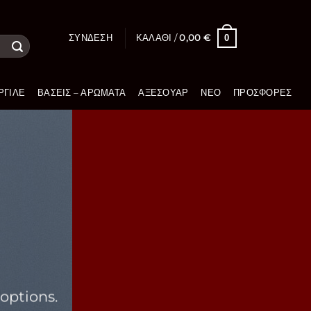
0
ΣΎΝΔΕΣΗ
ΚΑΛΆΘΙ /
0,00
€
ΡΓΙΛΈ
ΒΆΣΕΙΣ – ΑΡΏΜΑΤΑ
ΑΞΕΣΟΥΆΡ
ΝΈΟ
ΠΡΟΣΦΟΡΈΣ
options.