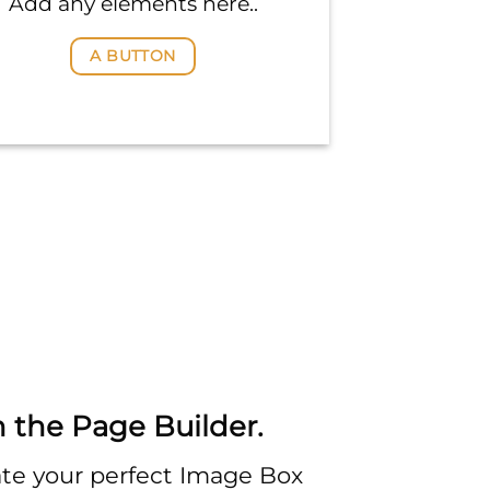
Add any elements here..
A BUTTON
n the Page Builder.
te your perfect Image Box