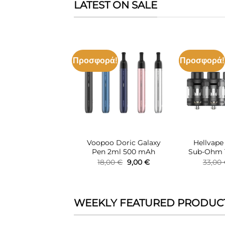
LATEST ON SALE
ρά!
Προσφορά!
Προσφορά!
Πρόσθήκη
Πρόσθήκη
στην λίστα
στην λίστα
επιθυμιών
επιθυμιών
ape Wenax Q 2ml
Voopoo Doric Galaxy
Hellvape
 Kit 1000mAh
Pen 2ml 500 mAh
Sub-Ohm 
Original
Η
Original
Η
,00
€
17,00
€
18,00
€
9,00
€
33,00
price
τρέχουσα
price
τρέχουσα
was:
τιμή
was:
τιμή
24,00 €.
είναι:
18,00 €.
είναι:
17,00 €.
9,00 €.
WEEKLY FEATURED PRODUC