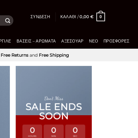
0
ΣΎΝΔΕΣΗ
ΚΑΛΆΘΙ /
0,00
€
ΡΓΙΛΈ
ΒΆΣΕΙΣ – ΑΡΏΜΑΤΑ
ΑΞΕΣΟΥΆΡ
ΝΈΟ
ΠΡΟΣΦΟΡΈΣ
Free Returns
and
Free Shipping
Don’t Miss
SALE ENDS
SOON
0
0
0
LATE
HOURS
MIN
SEC