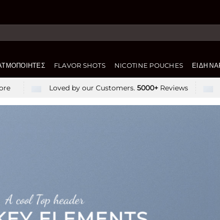
ΑΤΜΟΠΟΙΗΤΈΣ
FLAVOR SHOTS
NICOTINE POUCHES
ΕΊΔΗ ΝΑ
ore
Loved by our Customers.
5000+
Reviews
A cool Top header
 KEY ELEMENTS