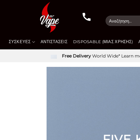
Μετάβαση
στο
Αναζήτηση
περιεχόμενο
για:
ΣΥΣΚΕΥΈΣ
ΑΝΤΙΣΤΆΣΕΙΣ
DISPOSABLE (ΜΙΑΣ ΧΡΉΣΗΣ)
Free Delivery
World Wide*
Learn m
FIVE